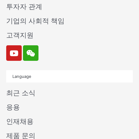
투자자 관계
기업의 사회적 책임
고객지원
Y
W
o
e
u
i
t
x
Language
u
i
b
n
최근 소식
e
응용
인재채용
제품 문의