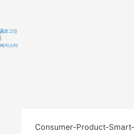
Skip
to
content
로그인
|
레지스터
Consumer-Product-Smart-