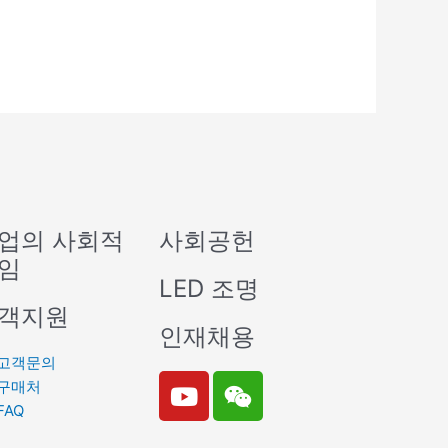
업의 사회적
사회공헌
임
LED 조명
객지원
인재채용
고객문의
Y
W
구매처
o
e
FAQ
u
i