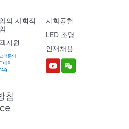
업의 사회적
사회공헌
임
LED 조명
객지원
인재채용
고객문의
Y
W
구매처
o
e
FAQ
u
i
t
x
u
i
방침
b
n
e
ice