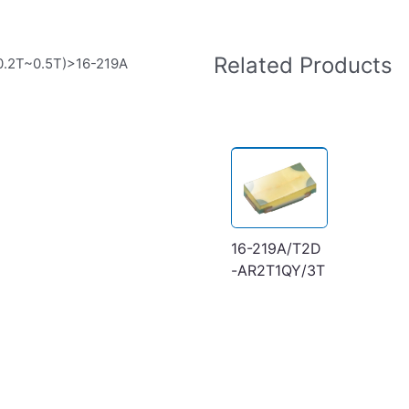
Related Products
0.2T~0.5T)>16-219A
16-219A/T2D
-AR2T1QY/3T