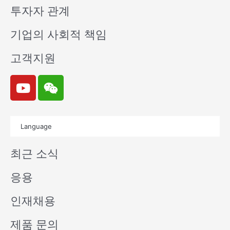
투자자 관계
기업의 사회적 책임
고객지원
Y
W
o
e
u
i
t
x
Language
u
i
b
n
최근 소식
e
응용
인재채용
제품 문의