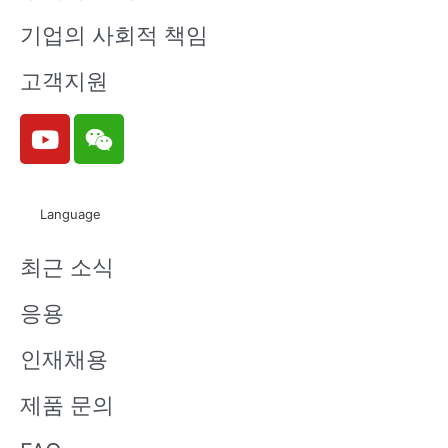
기업의 사회적 책임
고객지원
Y
W
o
e
u
i
t
x
Language
u
i
b
n
최근 소식
e
응용
인재채용
제품 문의