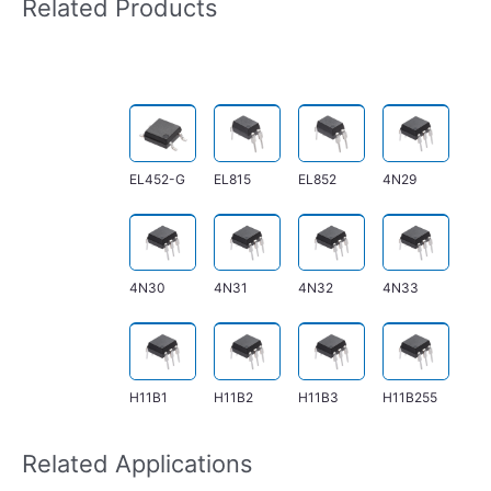
Related Products
EL452-G
EL815
EL852
4N29
4N30
4N31
4N32
4N33
H11B1
H11B2
H11B3
H11B255
Related Applications