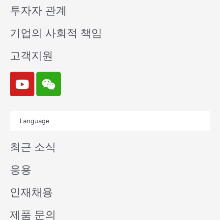
투자자 관계
기업의 사회적 책임
고객지원
Y
W
o
e
u
i
t
x
Language
u
i
b
n
최근 소식
e
응용
인재채용
제품 문의