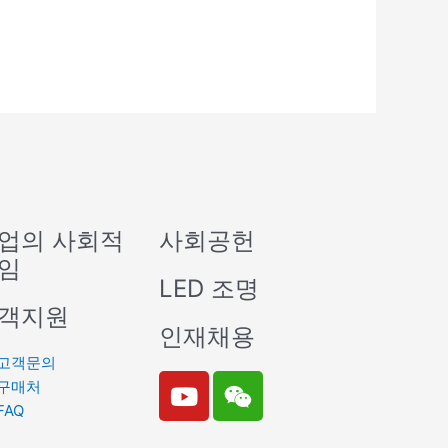
업의 사회적
사회공헌
임
LED 조명
객지원
인재채용
고객문의
Y
W
구매처
o
e
FAQ
u
i