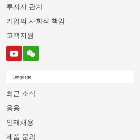
투자자 관계
기업의 사회적 책임
고객지원
Y
W
o
e
u
i
t
x
Language
u
i
b
n
최근 소식
e
응용
인재채용
제품 문의