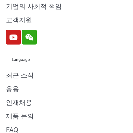
기업의 사회적 책임
고객지원
Y
W
o
e
u
i
t
x
Language
u
i
b
n
최근 소식
e
응용
인재채용
제품 문의
FAQ