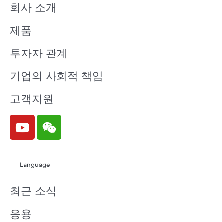
회사 소개
제품
투자자 관계
기업의 사회적 책임
고객지원
Y
W
o
e
u
i
t
x
Language
u
i
b
n
최근 소식
e
응용