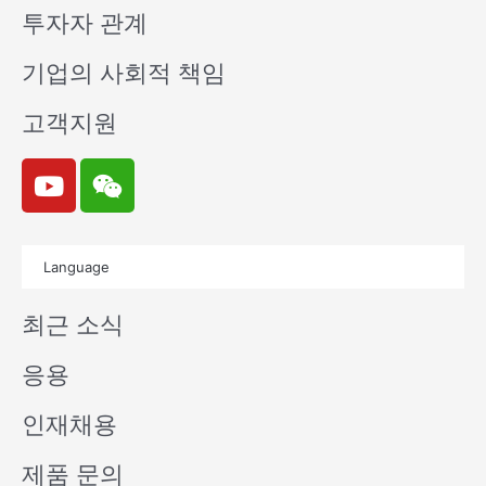
투자자 관계
기업의 사회적 책임
고객지원
Y
W
o
e
u
i
t
x
Language
u
i
b
n
최근 소식
e
응용
인재채용
제품 문의