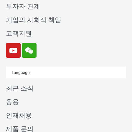
투자자 관계
기업의 사회적 책임
고객지원
Y
W
o
e
u
i
t
x
Language
u
i
b
n
최근 소식
e
응용
인재채용
제품 문의