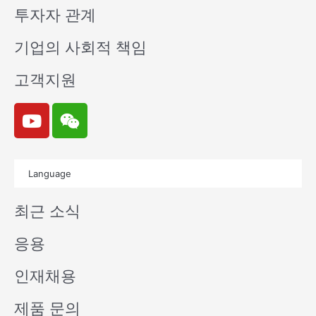
투자자 관계
기업의 사회적 책임
고객지원
Y
W
o
e
u
i
t
x
Language
u
i
b
n
최근 소식
e
응용
인재채용
제품 문의