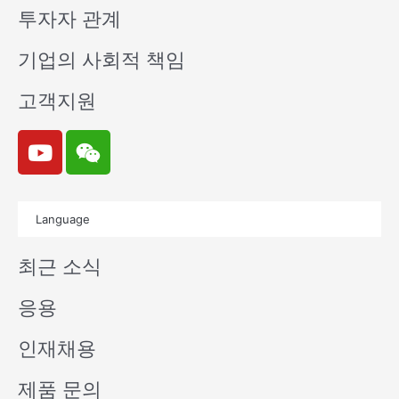
투자자 관계
기업의 사회적 책임
고객지원
Y
W
o
e
u
i
t
x
Language
u
i
b
n
최근 소식
e
응용
인재채용
제품 문의