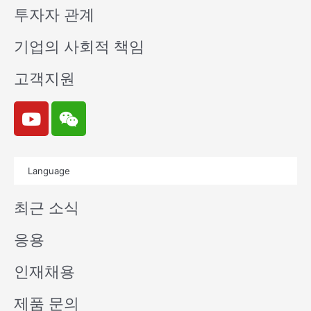
투자자 관계
기업의 사회적 책임
고객지원
Y
W
o
e
u
i
t
x
Language
u
i
b
n
최근 소식
e
응용
인재채용
제품 문의