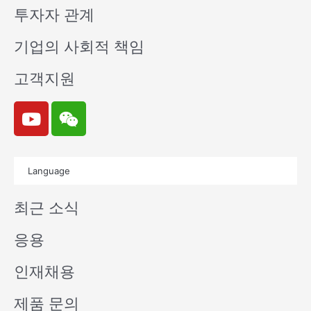
투자자 관계
기업의 사회적 책임
고객지원
Y
W
o
e
u
i
t
x
Language
u
i
b
n
최근 소식
e
응용
인재채용
제품 문의