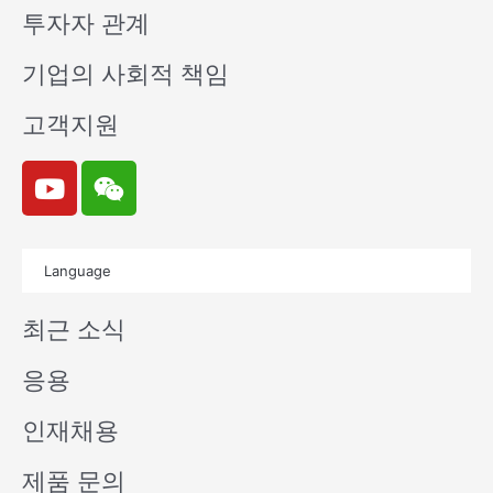
투자자 관계
기업의 사회적 책임
고객지원
Y
W
o
e
u
i
t
x
Language
u
i
b
n
최근 소식
e
응용
인재채용
제품 문의