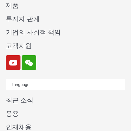
제품
투자자 관계
기업의 사회적 책임
고객지원
Y
W
o
e
u
i
t
x
Language
u
i
b
n
최근 소식
e
응용
인재채용