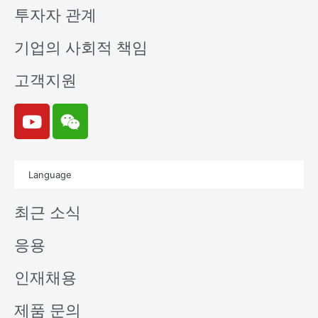
투자자 관계
기업의 사회적 책임
고객지원
Y
W
o
e
u
i
t
x
Language
u
i
b
n
최근 소식
e
응용
인재채용
제품 문의