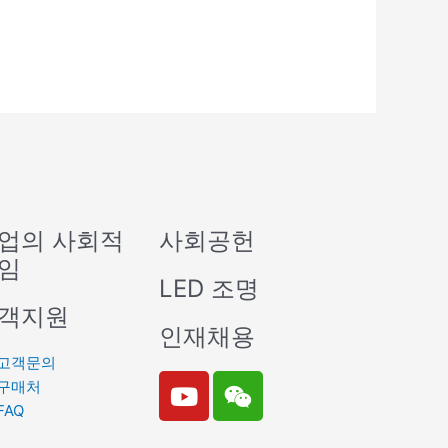
업의 사회적
사회공헌
임
LED 조명
객지원
인재채용
고객문의
Y
W
구매처
o
e
FAQ
u
i