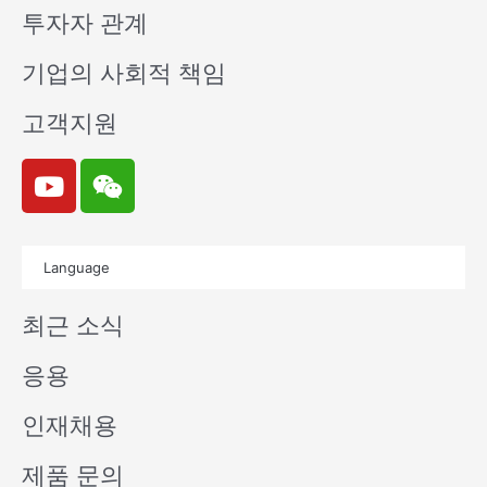
투자자 관계
기업의 사회적 책임
고객지원
Y
W
o
e
u
i
t
x
Language
u
i
b
n
최근 소식
e
응용
인재채용
제품 문의