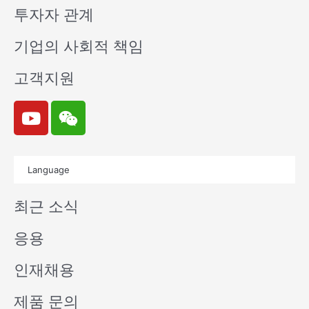
투자자 관계
기업의 사회적 책임
고객지원
Y
W
o
e
u
i
t
x
Language
u
i
b
n
최근 소식
e
응용
인재채용
제품 문의