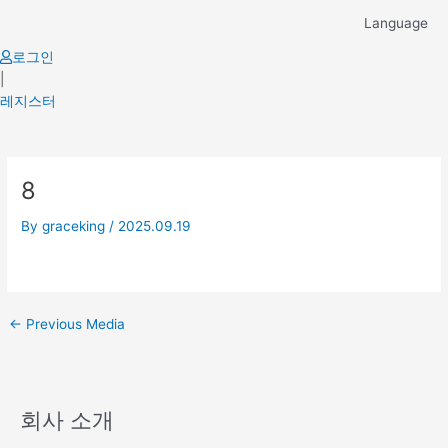
Skip
Language
to
content
로그인
|
레지스터
Post
8
navigation
By
graceking
/
2025.09.19
←
Previous Media
회사 소개