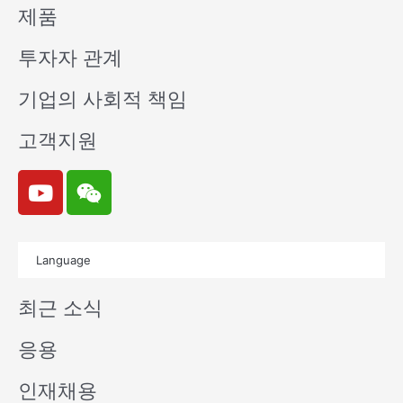
제품
투자자 관계
기업의 사회적 책임
고객지원
Y
W
o
e
u
i
t
x
Language
u
i
b
n
최근 소식
e
응용
인재채용