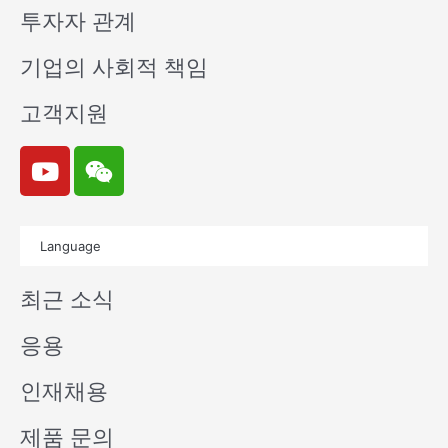
투자자 관계
기업의 사회적 책임
고객지원
Y
W
o
e
u
i
t
x
Language
u
i
b
n
최근 소식
e
응용
인재채용
제품 문의