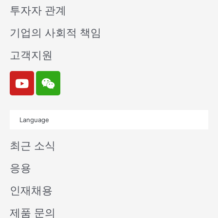
투자자 관계
기업의 사회적 책임
고객지원
Y
W
o
e
u
i
t
x
Language
u
i
b
n
최근 소식
e
응용
인재채용
제품 문의