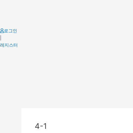
Skip
to
content
로그인
|
레지스터
4-1