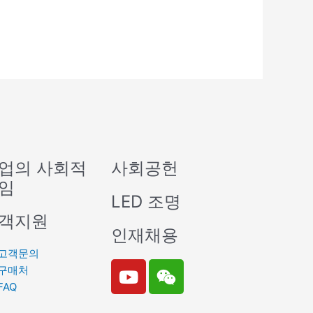
업의 사회적
사회공헌
임
LED 조명
객지원
인재채용
고객문의
Y
W
구매처
o
e
FAQ
u
i