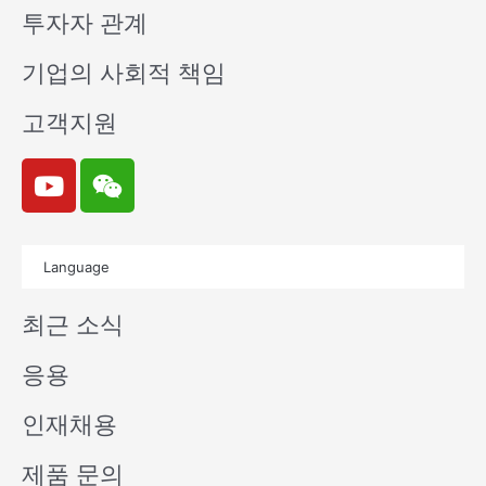
투자자 관계
기업의 사회적 책임
고객지원
Y
W
o
e
u
i
t
x
Language
u
i
b
n
최근 소식
e
응용
인재채용
제품 문의