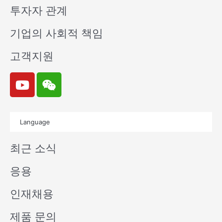
투자자 관계
기업의 사회적 책임
고객지원
Y
W
o
e
u
i
t
x
Language
u
i
b
n
최근 소식
e
응용
인재채용
제품 문의