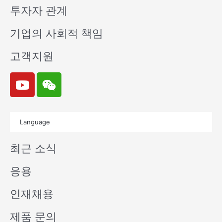
투자자 관계
기업의 사회적 책임
고객지원
Y
W
o
e
u
i
t
x
Language
u
i
b
n
최근 소식
e
응용
인재채용
제품 문의