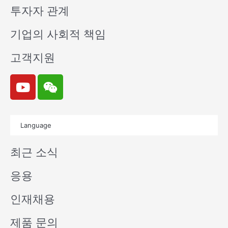
투자자 관계
기업의 사회적 책임
고객지원
Y
W
o
e
u
i
t
x
Language
u
i
b
n
최근 소식
e
응용
인재채용
제품 문의