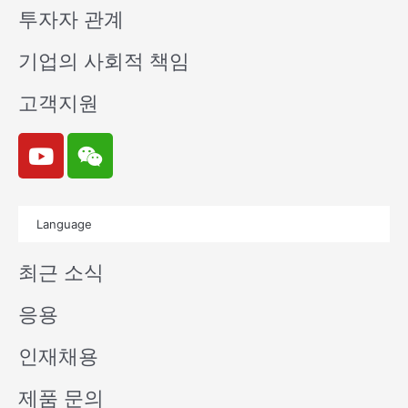
투자자 관계
기업의 사회적 책임
고객지원
Y
W
o
e
u
i
t
x
Language
u
i
b
n
최근 소식
e
응용
인재채용
제품 문의