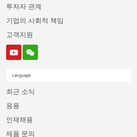
투자자 관계
기업의 사회적 책임
고객지원
Y
W
o
e
u
i
t
x
Language
u
i
b
n
최근 소식
e
응용
인재채용
제품 문의