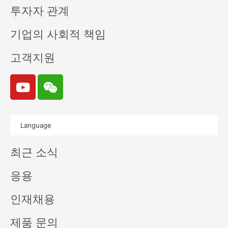
투자자 관계
기업의 사회적 책임
고객지원
Y
W
o
e
u
i
t
x
Language
u
i
b
n
최근 소식
e
응용
인재채용
제품 문의