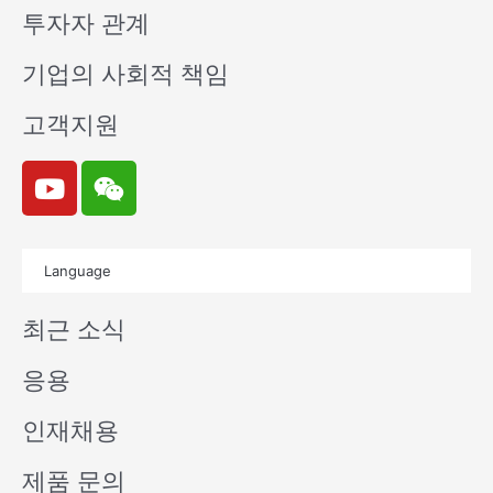
투자자 관계
기업의 사회적 책임
고객지원
Y
W
o
e
u
i
t
x
Language
u
i
b
n
최근 소식
e
응용
인재채용
제품 문의