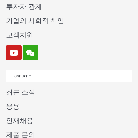
투자자 관계
기업의 사회적 책임
고객지원
Y
W
o
e
u
i
t
x
Language
u
i
b
n
최근 소식
e
응용
인재채용
제품 문의