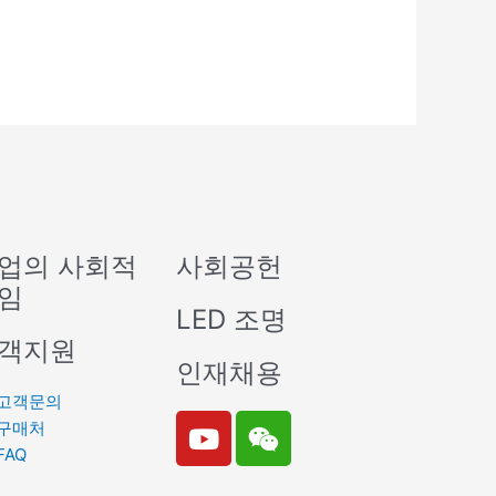
업의 사회적
사회공헌
임
LED 조명
객지원
인재채용
고객문의
Y
W
구매처
o
e
FAQ
u
i