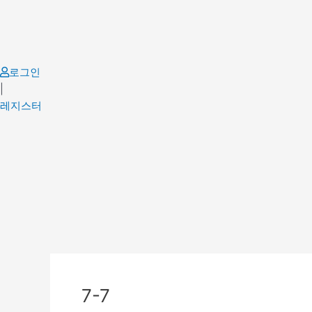
Skip
to
content
로그인
|
레지스터
7-7