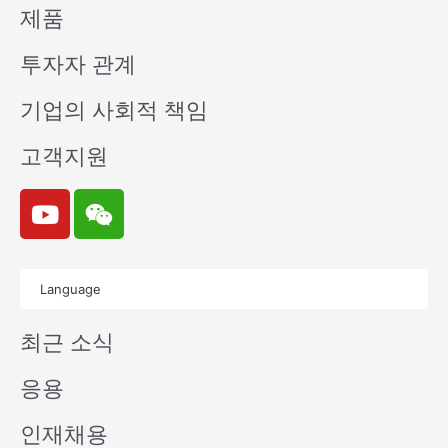
제품
투자자 관계
기업의 사회적 책임
고객지원
Y
W
o
e
u
i
t
x
Language
u
i
b
n
최근 소식
e
응용
인재채용