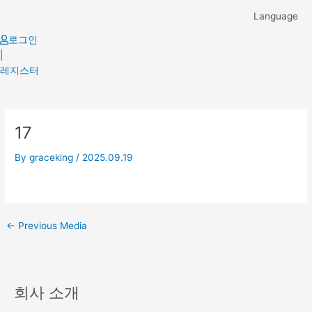
Skip
Language
to
content
로그인
|
레지스터
Post
17
navigation
By
graceking
/
2025.09.19
←
Previous Media
회사 소개