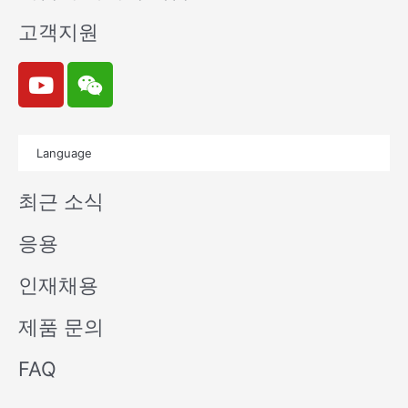
고객지원
Y
W
o
e
u
i
t
x
Language
u
i
b
n
최근 소식
e
응용
인재채용
제품 문의
FAQ