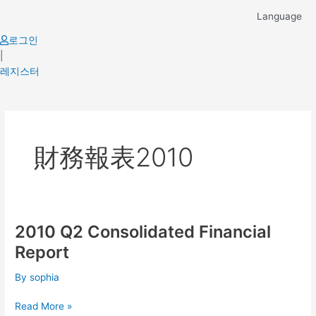
Skip
Language
to
content
로그인
|
레지스터
財務報表2010
2010 Q2 Consolidated Financial
2010
Q2
Report
Consolidated
Financial
By
sophia
Report
Read More »