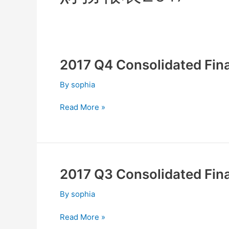
2017 Q4 Consolidated Fina
2017
Q4
By
sophia
Consolidated
Financial
Read More »
Report
2017 Q3 Consolidated Fina
2017
Q3
By
sophia
Consolidated
Financial
Read More »
Report