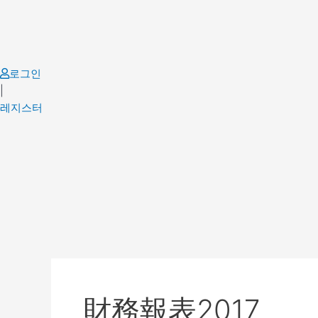
Skip
to
content
로그인
|
레지스터
財務報表2017