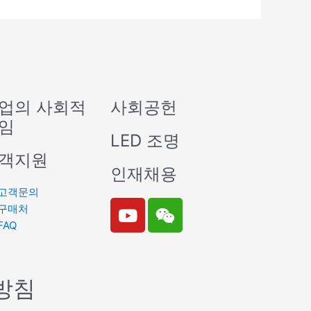
업의 사회적
사회공헌
임
LED 조명
객지원
인재채용
고객문의
Y
W
구매처
o
e
FAQ
u
i
t
x
u
i
방침
b
n
e