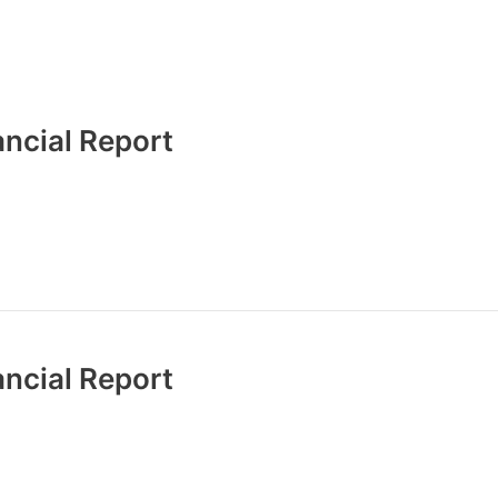
ncial Report
ncial Report