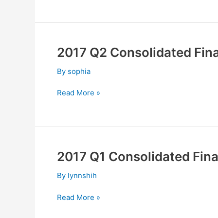
2017 Q2 Consolidated Fina
2017
Q2
By
sophia
Consolidated
Financial
Read More »
Report
2017 Q1 Consolidated Fina
2017
Q1
By
lynnshih
Consolidated
Financial
Read More »
Report