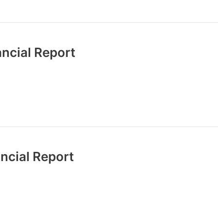
ncial Report
ncial Report