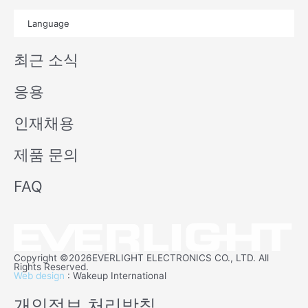
t
x
Language
u
i
b
n
최근 소식
e
응용
인재채용
제품 문의
FAQ
Copyright ©2026EVERLIGHT ELECTRONICS CO., LTD. All
Rights Reserved.
Web design
: Wakeup International
개인정보 처리방침