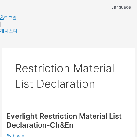
Skip
Language
to
content
로그인
|
레지스터
Restriction Material
List Declaration
Everlight Restriction Material List
Everlight
Restriction
Declaration-Ch&En
Material
List
By
bryan