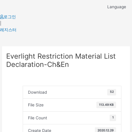
Skip
Language
to
content
로그인
|
레지스터
Post
Everlight Restriction Material List
navigation
Declaration-Ch&En
Download
52
File Size
113.49 KB
File Count
1
Create Date
2020.12.29