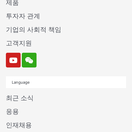
제품
투자자 관계
기업의 사회적 책임
고객지원
Y
W
o
e
u
i
t
x
Language
u
i
b
n
최근 소식
e
응용
인재채용