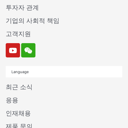
투자자 관계
기업의 사회적 책임
고객지원
Y
W
o
e
u
i
t
x
Language
u
i
b
n
최근 소식
e
응용
인재채용
제품 문의