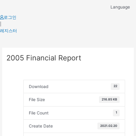
Skip
Language
to
content
로그인
|
레지스터
Post
2005 Financial Report
navigation
Download
22
File Size
216.85 KB
File Count
1
Create Date
2021.02.20