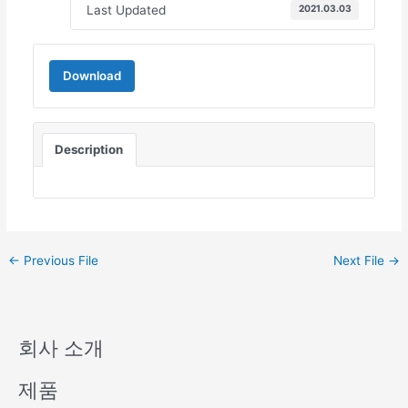
Last Updated
2021.03.03
Download
Description
←
Previous File
Next File
→
회사 소개
제품