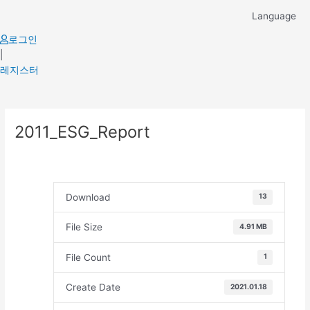
Skip
Language
to
content
로그인
|
레지스터
Post
2011_ESG_Report
navigation
Download
13
File Size
4.91 MB
File Count
1
Create Date
2021.01.18