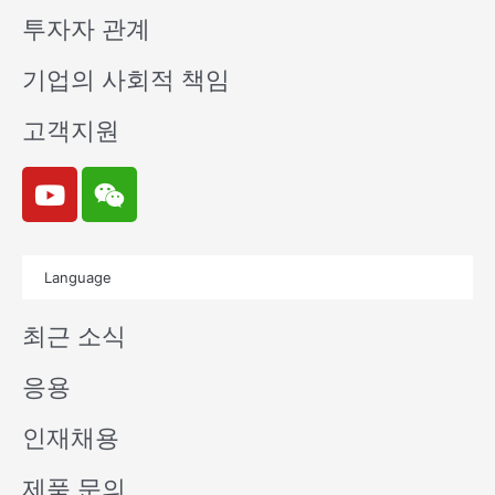
투자자 관계
기업의 사회적 책임
고객지원
Y
W
o
e
u
i
t
x
Language
u
i
b
n
최근 소식
e
응용
인재채용
제품 문의