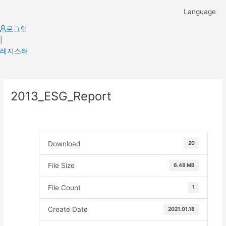
Skip
Language
to
content
로그인
|
레지스터
Post
2013_ESG_Report
navigation
Download
20
File Size
6.48 MB
File Count
1
Create Date
2021.01.18