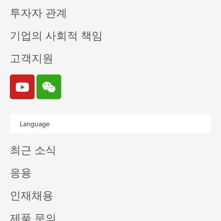
투자자 관계
기업의 사회적 책임
고객지원
Y
W
o
e
u
i
t
x
Language
u
i
b
n
최근 소식
e
응용
인재채용
제품 문의