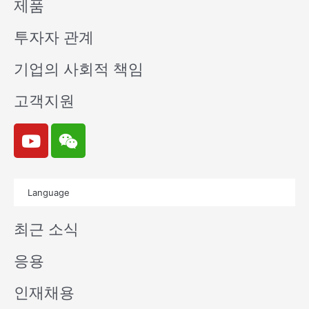
제품
투자자 관계
기업의 사회적 책임
고객지원
Y
W
o
e
u
i
t
x
Language
u
i
b
n
최근 소식
e
응용
인재채용