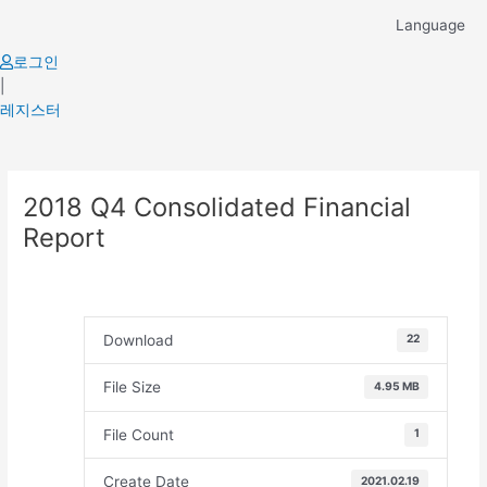
Skip
Language
to
content
로그인
|
레지스터
Post
2018 Q4 Consolidated Financial
navigation
Report
Download
22
File Size
4.95 MB
File Count
1
Create Date
2021.02.19