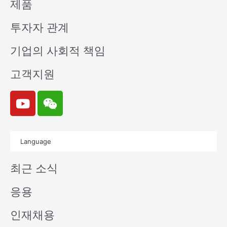
제품
투자자 관계
기업의 사회적 책임
고객지원
Y
W
o
e
u
i
t
x
Language
u
i
b
n
최근 소식
e
응용
인재채용