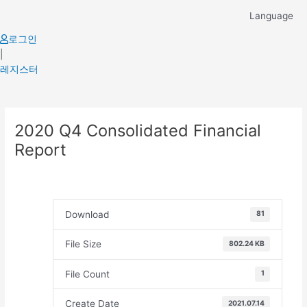
Skip
Language
to
content
로그인
|
레지스터
Post
2020 Q4 Consolidated Financial
navigation
Report
Download
81
File Size
802.24 KB
File Count
1
Create Date
2021.07.14