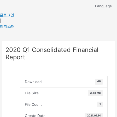
Skip
Language
to
content
로그인
|
레지스터
Post
2020 Q1 Consolidated Financial
navigation
Report
Download
46
File Size
2.48 MB
File Count
1
Create Date
2021.01.14