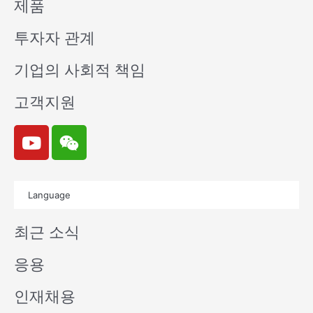
제품
투자자 관계
기업의 사회적 책임
고객지원
Y
W
o
e
u
i
t
x
Language
u
i
b
n
최근 소식
e
응용
인재채용