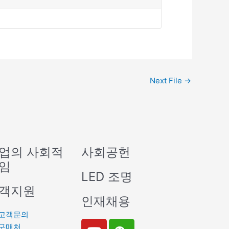
Next File
→
업의 사회적
사회공헌
임
LED 조명
객지원
인재채용
고객문의
Y
W
구매처