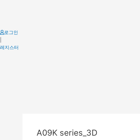
Skip
to
content
로그인
|
레지스터
Post
navigation
A09K series_3D