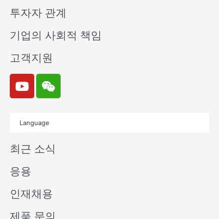
투자자 관계
기업의 사회적 책임
고객지원
Y
W
o
e
u
i
t
x
Language
u
i
b
n
최근 소식
e
응용
인재채용
제품 문의