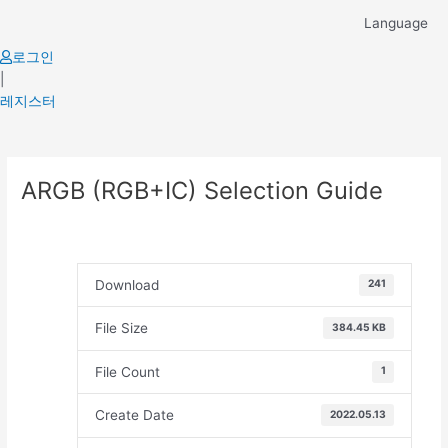
Skip
Language
to
content
로그인
|
레지스터
Post
ARGB (RGB+IC) Selection Guide
navigation
Download
241
File Size
384.45 KB
File Count
1
Create Date
2022.05.13