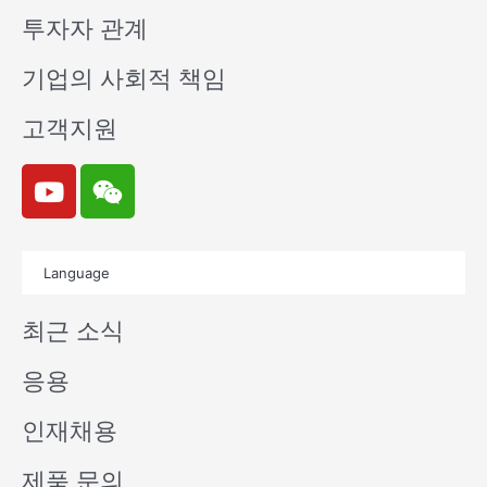
투자자 관계
기업의 사회적 책임
고객지원
Y
W
o
e
u
i
t
x
Language
u
i
b
n
최근 소식
e
응용
인재채용
제품 문의