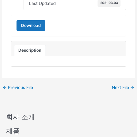
Last Updated
2021.03.03
Download
Description
←
Previous File
Next File
→
회사 소개
제품