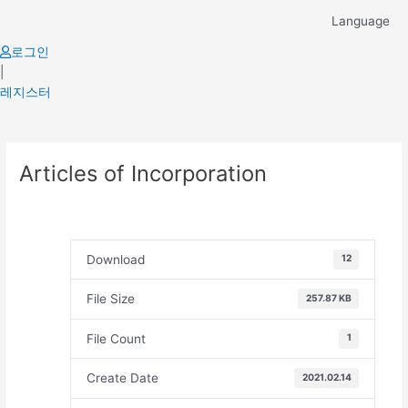
Skip
Language
to
content
로그인
|
레지스터
Post
Articles of Incorporation
navigation
Download
12
File Size
257.87 KB
File Count
1
Create Date
2021.02.14